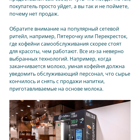
покупатель просто уйдет, а вы так и не поймете,
Магазин чат-бот
почему нет продаж.
IR PAY
Обратите внимание на популярный сетевой
Эквайринг
ритейл, например, Пятерочку или Перекресток,
где кофейни самообслуживания скорее стоят
Чаевые картой
для красоты, чем работают. Все из-за неверно
выбранных технологий. Например, когда
ТАРИФЫ
заканчивается молоко, умная кофейня должна
уведомить обслуживающий персонал, что сырье
БЛОГ
кончилось и снять с продажи напитки,
МАГАЗИН
приготавливаемые на основе молока.
ВХОД
ОБРАТНАЯ СВЯЗЬ
8 495 134 18 01