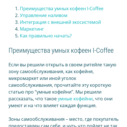
Smart retail hub
Преимущества умных кофеен I-Coffee
Питьевая платформа
Управление наливом
Интеграция с внешней экосистемой
Магазин без кассира
Маркетинг
Как правильно начать?
УМНЫЕ КОФЕМАШИНЫ
Преимущества умных кофеен I-Coffee
На зерне
На концентратах
Если вы решили открыть в своем ритейле такую
зону самообслуживания, как кофейня,
ТОРГОВЛЯ
микромаркет или иной уголок
Касса для офлайн магазина
самообслуживания, прочитайте эту короткую
статью про “умные кофейни”. Мы решили
Интернет-магазин
рассказать, что такое
умные кофейни
, что они
Кофейни под вашим брендом
умеют и на что влияет каждая функция.
Продающий экран
Зоны самообслуживания – место, где покупатель
Умная печь (ХИТ)
предоставлен сам себе, и чуть что пойдет не так,