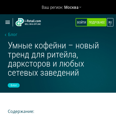
Показать
Ваш регион:
Москва
навигацию
Показать
ВОЙТИ
ПОДРОБНЕЕ
RU
О КОМПАНИИ
навигацию
Блог
ПРОДУКТЫ
Умные кофейни – новый
САМООБСЛУЖИВАНИЕ
тренд для ритейла,
Робокиоск (ХИТ)
дарксторов и любых
Вендинг
сетевых заведений
Мульти корнеры
Микромаркет
Блог
Кофейни для бизнеса (НОВОЕ)
Касса самообслуживания
Умная витрина
Содержание: