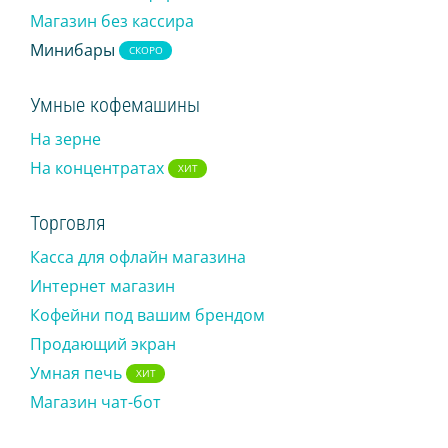
Магазин без кассира
Магазин чат-бот
Минибары
СКОРО
IR PAY
Умные кофемашины
Эквайринг
На зерне
Чаевые картой
На концентратах
ХИТ
ТАРИФЫ
Торговля
БЛОГ
Касса для офлайн магазина
МАГАЗИН
Интернет магазин
Кофейни под вашим брендом
ВХОД
Продающий экран
ОБРАТНАЯ СВЯЗЬ
Умная печь
ХИТ
Магазин чат-бот
8 495 134 18 01