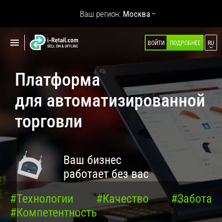
Показать
Ваш регион:
Москва
навигацию
Показать
ВОЙТИ
ПОДРОБНЕЕ
RU
О КОМПАНИИ
навигацию
ПРОДУКТЫ
Платформа
САМООБСЛУЖИВАНИЕ
для автоматизированной
Робокиоск (ХИТ)
торговли
Вендинг
Мульти корнеры
Ваш бизнес
Микромаркет
работает без вас
Кофейни для бизнеса (НОВОЕ)
Касса самообслуживания
#Технологии
#Качество
#Забота
#Компетентность
Умная витрина