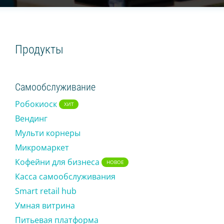
Smart retail hub
Питьевая платформа
Магазин без кассира
Продукты
УМНЫЕ КОФЕМАШИНЫ
Самообслуживание
На зерне
На концентратах
Робокиоск
ХИТ
Вендинг
ТОРГОВЛЯ
Мульти корнеры
Микромаркет
Касса для офлайн магазина
Кофейни для бизнеса
НОВОЕ
Интернет-магазин
Касса самообслуживания
Кофейни под вашим брендом
Smart retail hub
Продающий экран
Умная витрина
Умная печь (ХИТ)
Питьевая платформа