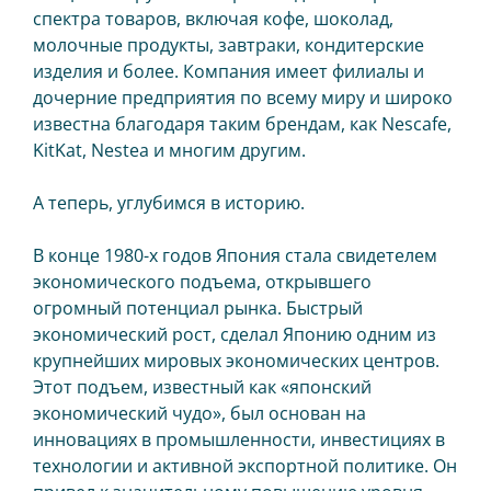
спектра товаров, включая кофе, шоколад,
Магазин чат-бот
молочные продукты, завтраки, кондитерские
изделия и более. Компания имеет филиалы и
IR PAY
дочерние предприятия по всему миру и широко
Эквайринг
известна благодаря таким брендам, как Nescafe,
KitKat, Nestea и многим другим.
Чаевые картой
А теперь, углубимся в историю.
ТАРИФЫ
В конце 1980-х годов Япония стала свидетелем
БЛОГ
экономического подъема, открывшего
МАГАЗИН
огромный потенциал рынка. Быстрый
экономический рост, сделал Японию одним из
ВХОД
крупнейших мировых экономических центров.
Этот подъем, известный как «японский
ОБРАТНАЯ СВЯЗЬ
экономический чудо», был основан на
инновациях в промышленности, инвестициях в
технологии и активной экспортной политике. Он
8 495 134 18 01