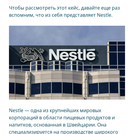
Smart retail hub
Чтобы рассмотреть этот кейс, давайте еще раз
Питьевая платформа
вспомним, что из себя представляет Nestle.
Магазин без кассира
УМНЫЕ КОФЕМАШИНЫ
На зерне
На концентратах
ТОРГОВЛЯ
Касса для офлайн магазина
Интернет-магазин
Кофейни под вашим брендом
Nestle — одна из крупнейших мировых
корпораций в области пищевых продуктов и
Продающий экран
напитков, основанная в Швейцарии. Она
Умная печь (ХИТ)
специализируется на производстве широкого