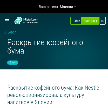
Показать
Ваш регион:
Москва
навигацию
Показать
ВОЙТИ
ПОДРОБНЕЕ
RU
О КОМПАНИИ
навигацию
Блог
ПРОДУКТЫ
Раскрытие кофейного
САМООБСЛУЖИВАНИЕ
бума
Робокиоск (ХИТ)
Вендинг
Блог
Мульти корнеры
Микромаркет
Кофейни для бизнеса (НОВОЕ)
Раскрытие кофейного бума: Как Nestle
революционизировала культуру
Касса самообслуживания
напитков в Японии
Умная витрина